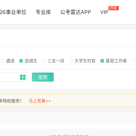
升级
026事业单位
专业库
公考雷达APP
VIP
遴选
选调生
三支一扶
大学生村官
基层工作者
搜索
多特权服务！
马上完善>>