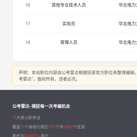
16
其他专业技术人员
华北电力
17
实验员
华北电力
18
管理人员
华北电力
声明：本站职位内容由公考雷达根据招录官方职位表整理编辑
考雷达”，版权所有，违者必究。
公考雷达-捕捉每一次考编机会
13
大类公职考试
覆盖
31
个省级行政区
370
个市
2862
个区县
累积为
9000万+
用户