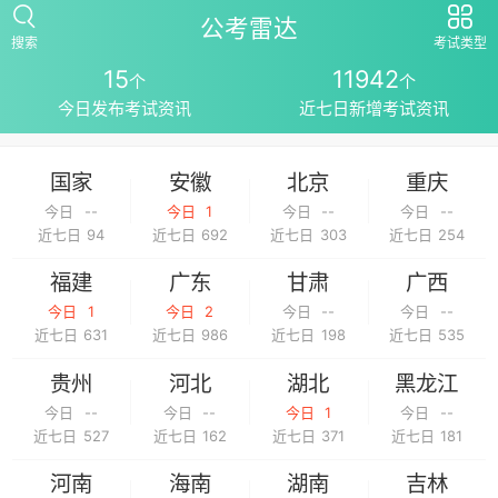
公考雷达
搜索
考试类型
15
11942
个
个
今日发布考试资讯
近七日新增考试资讯
国家
安徽
北京
重庆
今日
--
今日
1
今日
--
今日
--
近七日
94
近七日
692
近七日
303
近七日
254
福建
广东
甘肃
广西
今日
1
今日
2
今日
--
今日
--
近七日
631
近七日
986
近七日
198
近七日
535
贵州
河北
湖北
黑龙江
今日
--
今日
--
今日
1
今日
--
近七日
527
近七日
162
近七日
371
近七日
181
河南
海南
湖南
吉林