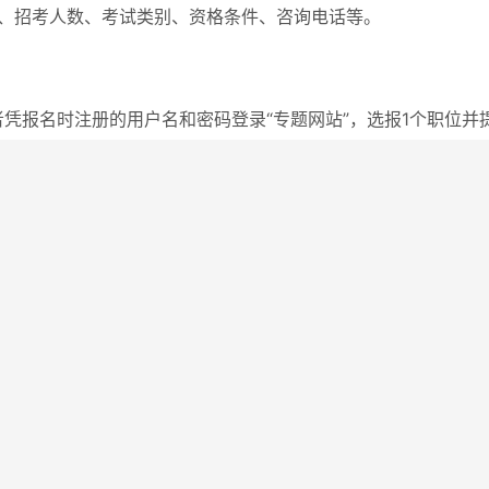
询补充录用职位、招考人数、考试类别、资格条件、咨询电话等。
者凭报名时注册的用户名和密码登录“专题网站”，选报1个职位并
学位、工作经历等资格条件有疑问需要咨询时，可直接与招录机
改报其他职位。
的招录机关联系，在2025年5月10日18:00前提交书面报考
，招录机关对报考本单位的网上申请和书面申请一并进行资格审查。资格审
职业能力测验科目成绩从高分到低分的顺序进行，两项成绩均相
试条件的职位，资格审查依次按照报考者合成成绩、公共科目笔
分的顺序进行，三项成绩均相同的人员，一并进入资格审查。各