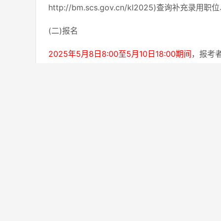
http://bm.scs.gov.cn/kl2025)查
(二)报名
2025年5月8日8:00至5月10日18:00期间
，报考
交报考申请。报考者对有关职位的专业、学历、
系。在提交报考申请截止时间之前，报考者可以
非网上报名的报考者参加补充录用时，请直接与拟报考
请。
(三)资格审查
2025年5月11日8:00至5月12日18:00
一般依次按照报考者公共科目笔试总成绩、行政
人员，一并进入资格审查;对于设置了专业科目笔
总成绩、行政职业能力测验科目成绩从高分到低