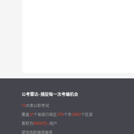
公考雷达-捕捉每一次考编机会
13
大类公职考试
覆盖
31
个省级行政区
370
个市
2862
个区县
累积为
9000万+
用户
提供选职报岗服务