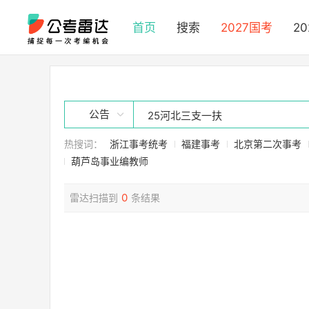
首页
搜索
2027国考
2
公告
热搜词：
浙江事考统考
福建事考
北京第二次事考
葫芦岛事业编教师
0
雷达扫描到
条结果