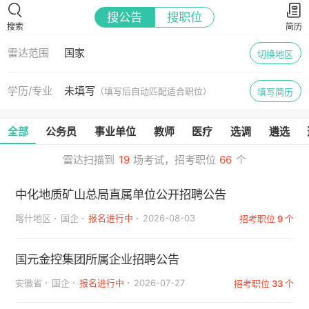
搜公告
搜职位
搜索
简历
雷达范围
国家
切换地区
学历/专业
未填写
（填写后自动匹配适合职位）
填写简历
全部
公务员
事业单位
教师
医疗
选调
遴选
雷达扫描到
19
场考试，招考职位
66
个
中化地质矿山总局直属单位公开招聘公告
喀什地区
国企
报名进行中
2026-08-03
招考职位
9
个
国元金控集团所属企业招聘公告
安徽省
国企
报名进行中
2026-07-27
招考职位
33
个