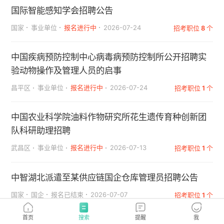
国际智能感知学会招聘公告
国家
事业单位
报名进行中
2026-07-24
招考职位
8
个
中国疾病预防控制中心病毒病预防控制所公开招聘实
验动物操作及管理人员的启事
昌平区
事业单位
报名进行中
2026-07-24
招考职位
1
个
中国农业科学院油料作物研究所花生遗传育种创新团
队科研助理招聘
武昌区
事业单位
报名进行中
2026-07-13
招考职位
1
个
中智湖北派遣至某供应链国企仓库管理员招聘公告
国家
国企
报名已结束
2026-07-07
招考职位
1
个
首页
搜索
提醒
我
中国企业财务管理协会2026招聘——业务主管/负责