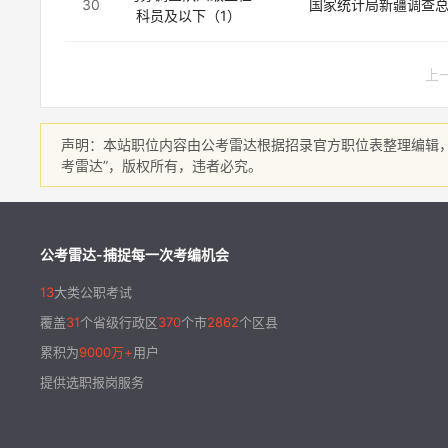
30
国家统计局新疆调查
科员及以下（1）
上
声明：本站职位内容由公考雷达根据招录官方职位表整理编辑
考雷达”，版权所有，违者必究。
公考雷达-捕捉每一次考编机会
13
大类公职考试
覆盖
31
个省级行政区
370
个市
2862
个区县
累积为
9000万+
用户
提供选职报岗服务