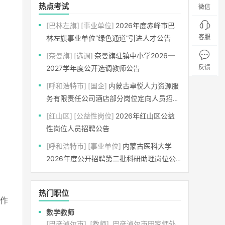
热点考试
微信
[巴林左旗]
[事业单位]
2026年度赤峰市巴
客服
林左旗事业单位“绿色通道”引进人才公告
[奈曼旗]
[选调]
奈曼旗驻镇中小学2026—
反馈
2027学年度公开选调教师公告
[呼和浩特市]
[国企]
内蒙古卓悦人力资源服
务有限责任公司酒店部分岗位定向人员招聘
公告
[红山区]
[公益性岗位]
2026年红山区公益
性岗位人员招聘公告
[呼和浩特市]
[事业单位]
内蒙古医科大学
2026年度公开招聘第二批科研助理岗位公
告
热门职位
工作
数学教师
[巴彦淖尔市]
[教师]
巴彦淖尔市田家炳外