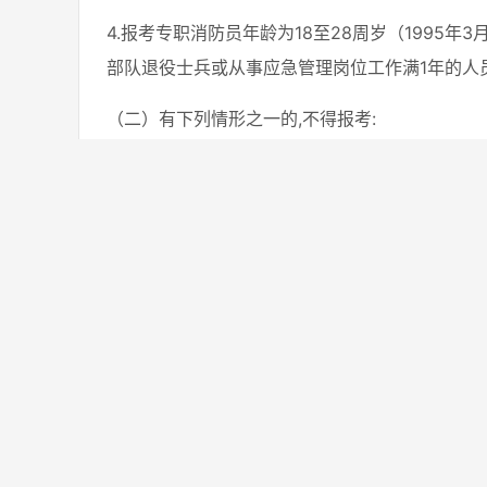
4.报考专职消防员年龄为18至28周岁（1995年3
部队退役士兵或从事应急管理岗位工作满1年的人员
（二）有下列情形之一的,不得报考:
1.现役军人;
2.在读全日制普通高校专科生、本科生、研究生;
3.机关事业单位正式录用、聘用，纳入机构编制部
4.在公务员招考或事业单位公开招聘中被认定有
5.有较为严重的个人不良信用记录的;
6.因违纪违规被开除、辞退、解聘、从事消防救援
7.本人受过刑事处罚或涉嫌违法犯罪尚未查清的;