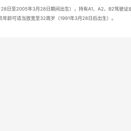
月28日至2005年3月28日期间出生），持有A1、A2、B2驾驶证
年龄可适当放宽至32周岁（1991年3月28日后出生）。
门实名制系统管理的工作人员(含试用期内);
舞弊等严重违反录用、聘用纪律行为并在禁考期限内的人员;
工作合同期未满擅自离职的;