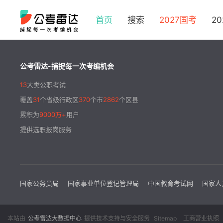
首页
搜索
2027国考
2
公考雷达-捕捉每一次考编机会
13
大类公职考试
覆盖
31
个省级行政区
370
个市
2862
个区县
累积为
9000万+
用户
提供选职报岗服务
国家公务员局
国家事业单位登记管理局
中国教育考试网
国家人
本站由
公考雷达大数据中心
提供技术支持与安全服务
Sitemap
工商营业执照