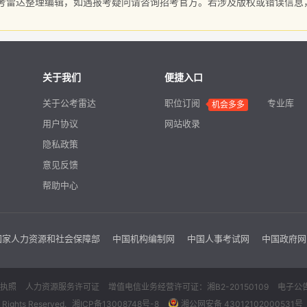
考雷达整理编辑，如遇报考疑问请咨询招考官方。若涉及版权或错误信息
关于我们
便捷入口
关于公考雷达
职位订阅
专业库
用户协议
网站收录
隐私政策
意见反馈
帮助中心
国家人力资源和社会保障部
中国机构编制网
中国人事考试网
中国政府网
执照
人力资源服务许可证
增值电信业务经营许可证：湘B2-20150109
电子公
hts Reserved.
湘ICP备13008748号-8
湘公网安备 43012102000531号