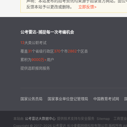
声明：本站发布的招考资讯均来源于招录官方网站，由公
反馈本站予以更改或删除。
立即反馈>
公考雷达-捕捉每一次考编机会
13
大类公职考试
覆盖
31
个省级行政区
370
个市
2862
个区县
累积为
9000万+
用户
提供选职报岗服务
国家公务员局
国家事业单位登记管理局
中国教育考试网
本站由
公考雷达大数据中心
提供技术支持与安全服务
Sitemap
工商营业
Copyright © 2017-2026 公考雷达 长沙麦都网络科技有限公司 版权所有 All Rig