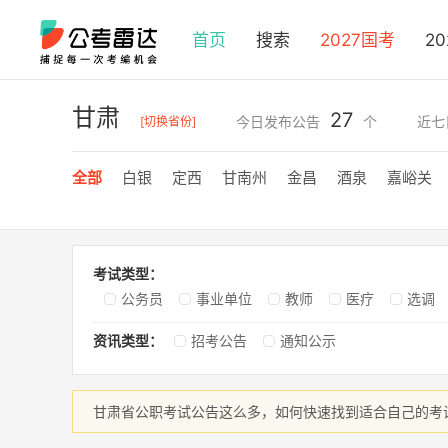
首页
搜索
2027国考
2
甘肃
27
今日发布公告
个
近七
[切换省份]
全部
白银
定西
甘南州
金昌
酒泉
嘉峪关
考试类型：
公务员
事业单位
教师
医疗
选调
资讯类型：
招考公告
通知公示
甘肃省公职考试公告这么多，如何快速找到适合自己的考