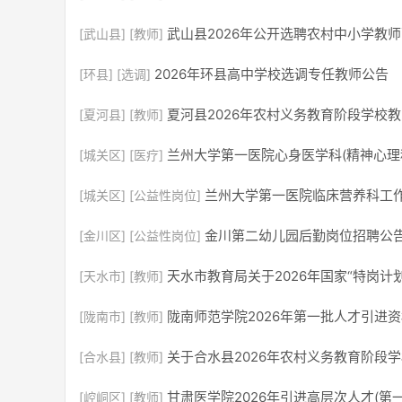
武山县2026年公开选聘农村中小学教
[武山县]
[教师]
2026年环县高中学校选调专任教师公告
[环县]
[选调]
夏河县2026年农村义务教育阶段学校
[夏河县]
[教师]
兰州大学第一医院心身医学科(精神心理
[城关区]
[医疗]
兰州大学第一医院临床营养科工
[城关区]
[公益性岗位]
金川第二幼儿园后勤岗位招聘公
[金川区]
[公益性岗位]
天水市教育局关于2026年国家“特岗计
[天水市]
[教师]
陇南师范学院2026年第一批人才引进
[陇南市]
[教师]
关于合水县2026年农村义务教育阶段
[合水县]
[教师]
甘肃医学院2026年引进高层次人才(第
[崆峒区]
[教师]