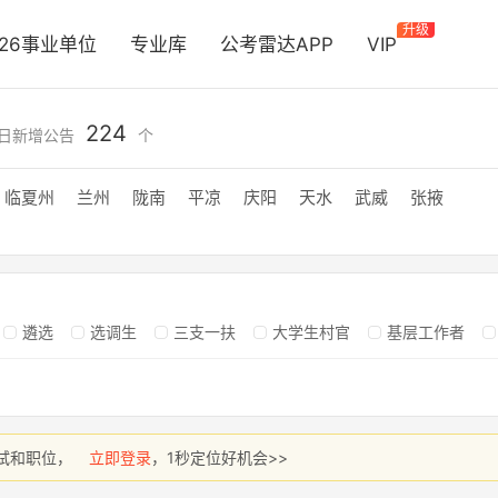
升级
026事业单位
专业库
公考雷达APP
VIP
224
日新增公告
个
临夏州
兰州
陇南
平凉
庆阳
天水
武威
张掖
遴选
选调生
三支一扶
大学生村官
基层工作者
试和职位，
立即登录
，1秒定位好机会>>