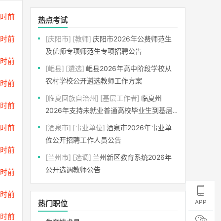
小时前
热点考试
小时前
[庆阳市]
[教师]
庆阳市2026年公费师范生
及优师专项师范生专项招聘公告
小时前
[岷县]
[遴选]
岷县2026年高中阶段学校从
农村学校公开遴选教师工作方案
小时前
[临夏回族自治州]
[基层工作者]
临夏州
小时前
2026年支持未就业普通高校毕业生到基层
就业项目公告
小时前
[酒泉市]
[事业单位]
酒泉市2026年事业单
位公开招聘工作人员公告
小时前
[兰州市]
[选调]
兰州新区教育系统2026年
公开选调教师公告
小时前
小时前
APP
热门职位
小时前