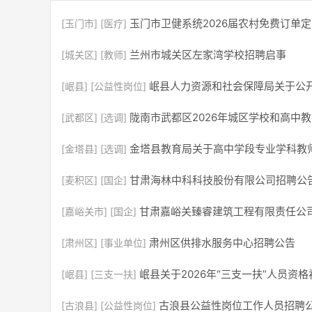
玉门市卫健系统2026届农村免费订单
[玉门市]
[医疗]
兰州市城关区左家湾学校招聘启事
[城关区]
[教师]
岷县人力资源和社会保障局关于公
[岷县]
[公益性岗位]
陇南市武都区2026年城区学校和高中
[武都区]
[选调]
金塔县教育局关于高中学段专业学科教
[金塔县]
[选调]
甘肃海林中科科技股份有限公司招聘公
[麦积区]
[国企]
甘肃嘉峪关臻睿建筑工程有限责任公司
[嘉峪关市]
[国企]
肃州区供排水服务中心招聘公告
[肃州区]
[事业单位]
岷县关于2026年“三支一扶”人员资
[岷县]
[三支一扶]
古浪县公益性岗位工作人员招聘
[古浪县]
[公益性岗位]