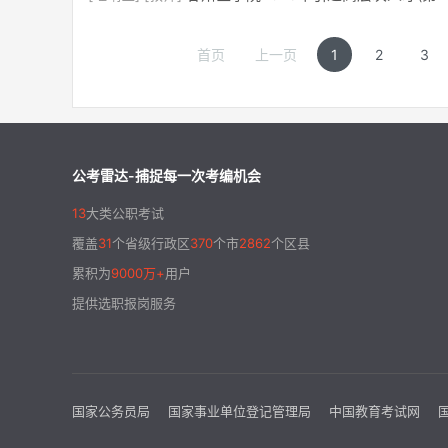
首页
上一页
1
2
3
公考雷达-捕捉每一次考编机会
13
大类公职考试
覆盖
31
个省级行政区
370
个市
2862
个区县
累积为
9000万+
用户
提供选职报岗服务
国家公务员局
国家事业单位登记管理局
中国教育考试网