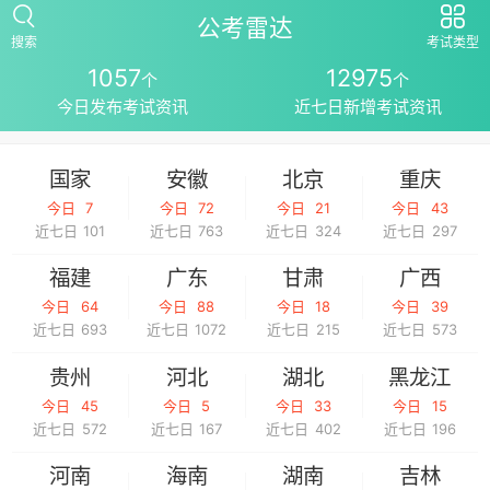
公考雷达
搜索
考试类型
1057
12975
个
个
今日发布考试资讯
近七日新增考试资讯
国家
安徽
北京
重庆
今日
7
今日
72
今日
21
今日
43
近七日
101
近七日
763
近七日
324
近七日
297
福建
广东
甘肃
广西
今日
64
今日
88
今日
18
今日
39
近七日
693
近七日
1072
近七日
215
近七日
573
贵州
河北
湖北
黑龙江
今日
45
今日
5
今日
33
今日
15
近七日
572
近七日
167
近七日
402
近七日
196
河南
海南
湖南
吉林